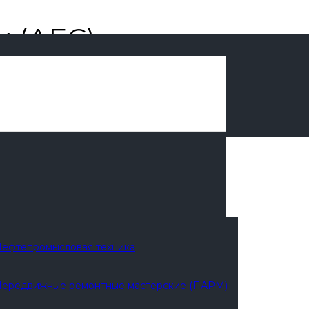
 (АБС)
ефтепромысловая техника
ередвижные ремонтные мастерские (ПАРМ)