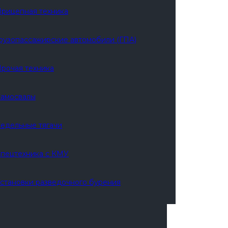
рицепная техника
рузопассажирские автомобили (ГПА)
рочая техника
амосвалы
едельные тягачи
пецтехника с КМУ
становки разведочного бурения