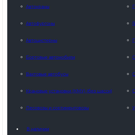
Автокраны
П
Автофургоны
Г
Автоцистерны
П
Бортовые автомобили
С
Вахтовые автобусы
С
Крановые установки (КМУ) (без шасси)
С
Лесовозы и сортиментовозы
У
В наличии