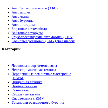
Автобетоносмесители (АБС)
Автовышки
Автокраны
Автофургоны
Автоцистерны
Бортовые автомобили
Вахтовые автобусы
Грузопассажирские автомобили (ГПА)
Крановые установки (КМУ) (без шасси)
Категории
Лесовозы и сортиментовозы
Нефтепромысловая техника
Передвижные ремонтные мастерские
(ПАРМ)
Прицепная техника
Прочая техника
Самосвалы
Седельные тягачи
Спецтехника с КМУ
Установки разведочного бурения