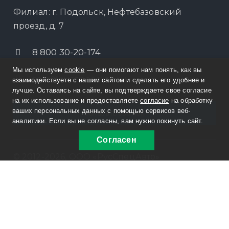
Филиал: г. Подольск, Нефтебазовский
проезд, д. 7
8 800 30-20-174
Мы используем
cookie
— они помогают нам понять, как вы
sale@russpecavto.ru
взаимодействуете с нашим сайтом и сделать его удобнее и
лучше. Оставаясь на сайте, вы подтверждаете свое согласие
на их использование и предоставляете
согласие
на обработку
ваших персональных данных с помощью сервисов веб-
Заказать звонок
аналитики. Если вы не согласны, вам нужно покинуть сайт.
Согласен
© 2012-2026, ООО «РусСпецАвто»
Информация на сайте не является публичной
офертой. Изображения являются объектом прав
интеллектуальной собственности ООО
«РусСпецАвто».