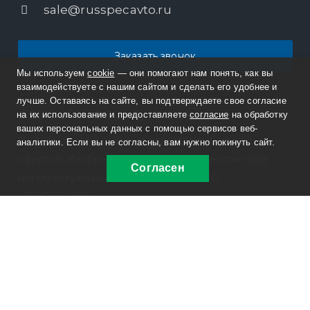
sale@russpecavto.ru
Заказать звонок
Мы используем
cookie
— они помогают нам понять, как вы
взаимодействуете с нашим сайтом и сделать его удобнее и
лучше. Оставаясь на сайте, вы подтверждаете свое согласие
© 2012-2026, ООО «РусСпецАвто»
на их использование и предоставляете
согласие
на обработку
ваших персональных данных с помощью сервисов веб-
Информация на сайте не является публичной
аналитики. Если вы не согласны, вам нужно покинуть сайт.
офертой. Изображения являются объектом прав
Согласен
интеллектуальной собственности ООО
«РусСпецАвто».
Политика конфиденциальности
ОГРН 1127415002362
ИНН 7415077300