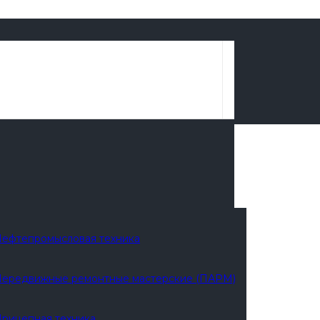
ефтепромысловая техника
ередвижные ремонтные мастерские (ПАРМ)
рицепная техника