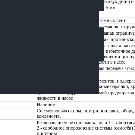
Круглое (сварная конструкция из двух днищ и
Сталь низколегированная 09Г2С 5 мм
Наружные/внутренние
При помощи металлических стяжных лент
При помощи металлических стремянок, с пру
Клапан ограничения вакуума Клапан ограниче
Площадка из просеченного листа с противоск
DL-150 (900 м3/ч) Трехуровневая защита насос
предохранительный на вакуум и избыточное да
с глушением двигателя при наполнении цисте
попадания закачиваемой жидкости в насос.
от КОМ шасси, шкиво-ременная передача / ги
На раме
Предусмотрена оцинковка элементов, подверг
влаги. Сливной желоб, крепежные барашки, 
Ду 500 мм, оборудована системой предупрежд
жидкости в насос
Наличие
Со смотровым окном, внутри поплавок, оборуд
конденсата.
Реализовано через пневмо-клапан 1 - забор (в
2 - свободное опорожнение системы (самотёк)
цистерны