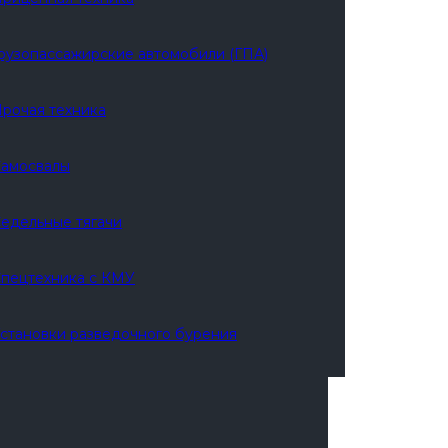
рузопассажирские автомобили (ГПА)
рочая техника
амосвалы
едельные тягачи
пецтехника с КМУ
становки разведочного бурения
1228