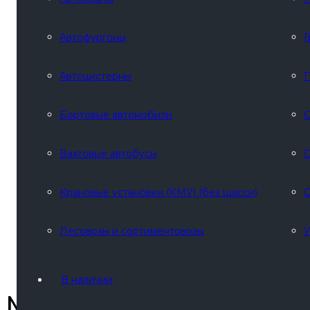
Автофургоны
Г
Автоцистерны
П
Бортовые автомобили
С
Вахтовые автобусы
С
Крановые установки (КМУ) (без шасси)
С
Лесовозы и сортиментовозы
У
В наличии
МВ (ОД) 20 м³ МАЗ 63