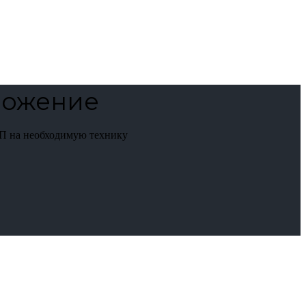
ложение
П на необходимую технику