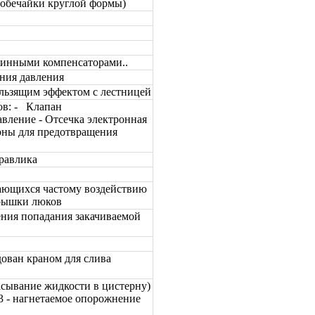
 обечайки круглой формы)
жинными компенсаторами..
ния давления
ользящим эффектом с лестницей
ов: - Клапан
вление - Отсечка электронная
рны для предотвращения
дравлика
ающихся частому воздействию
крышки люков
ения попадания закачиваемой
ован краном для слива
сасывание жидкости в цистерну)
 3 - нагнетаемое опорожнение