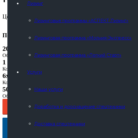
Лизинг
Цена реализации:
Лизинговые программы «АСПЕКТ Лизинг»
По запросу
Лизинговая программа «Молния-Экспресс»
20 м³
Лизинговая программа «Легкий Старт»
Объём автоцистерны
1 отсек
Количество секций
Услуги
6x4
Колёсная формула
500 л
Наши услуги
Объём топливных баков
Доработка и дооснащение спецтехники
ПОЛУЧИТЬ КП
Доставка спецтехники
КУПИТЬ В ЛИЗИНГ