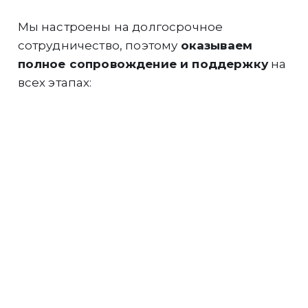
Мы настроены на долгосрочное
сотрудничество, поэтому
оказываем
полное сопровождение и поддержку
на
всех этапах:
Инженеры компании
выполнят
грамотный подбор и расчёт
оборудования
под Ваши задачи.
Подберём для
Вас максимально
выгодную финансовую программу
на
покупку техники.
Быстро и
профессионально
выполним
доставку техники
в любой регион РФ