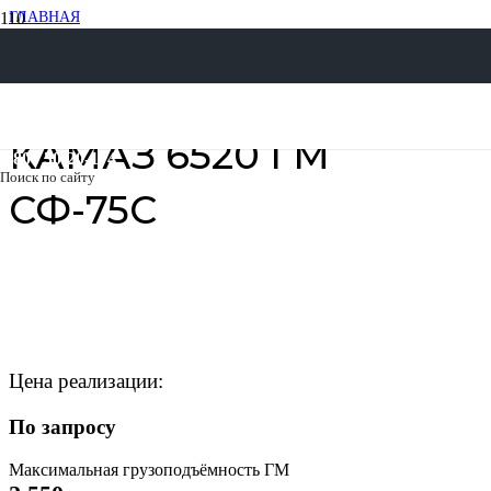
ГЛАВНАЯ
ЛЕСОВОЗЫ И СОРТИМЕНТОВОЗЫ
СОРТИМЕНТОВОЗЫ
СОРТИМЕНТОВОЗЫ КАМАЗ
КАМАЗ 6520 ГМ СФ-75С
КАМАЗ 6520 ГМ
8 800 30-20-174
Поиск по сайту
СФ-75С
Цена реализации:
По запросу
Максимальная грузоподъёмность ГМ