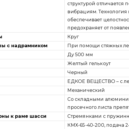
структурой отличается 
вибрациям. Технология
обеспечивает целостнос
предохраняет от появле
ы
Круг
ны с надрамником
При помощи стяжных ле
Ду 500 мм
Желтый гелькоут
Черный
ЕДКОЕ ВЕЩЕСТВО – с ле
Механический
Со складными алюмини
просечного листа преп
рны к раме шасси
Стремянками с пружин
КМХ-65-40-200, подача 2