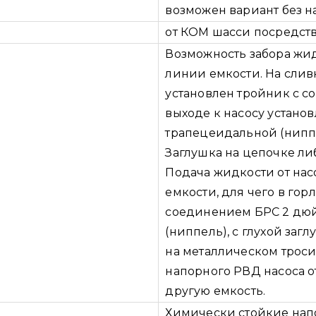
возможен вариант без на
от КОМ шасси посредст
Возможность забора жи
линии емкости. На слив
установлен тройник с с
выходе к насосу устано
трапецеидальной (ниппе
Заглушка на цепочке ли
Подача жидкости от нас
емкости, для чего в гор
соединением БРС 2 дюй
(ниппель), с глухой заг
на металлическом трос
напорного РВД насоса о
другую емкость.
Химически стойкие нап