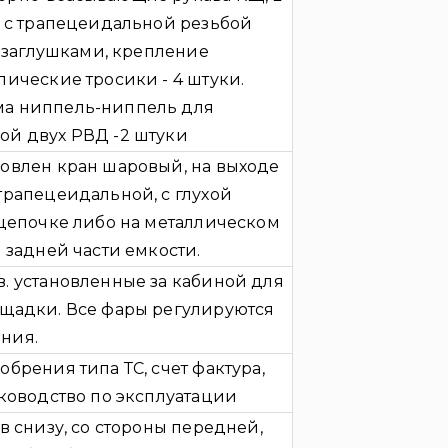
а с трапецеидальной резьбой
и заглушками, крепление
лические тросики - 4 штуки.
ма ниппель-ниппель для
ой двух РВД -2 штуки
овлен кран шаровый, на выходе
трапецеидальной, с глухой
 цепочке либо на металлическом
 задней части емкости.
. установленные за кабиной для
ощадки. Все фары регулируются
ния.
брения типа ТС, счет фактура,
уководство по эксплуатации
в снизу, со стороны передней,