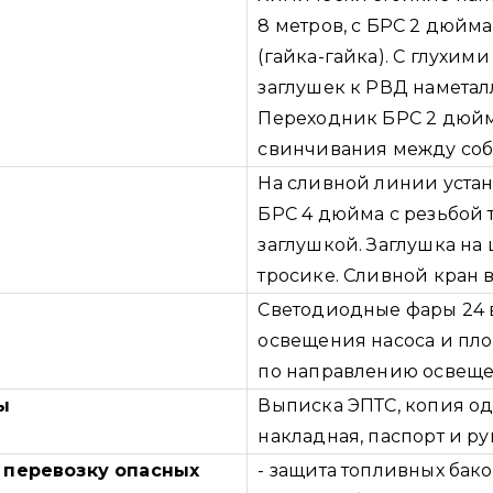
8 метров, с БРС 2 дюйм
(гайка-гайка). С глухим
заглушек к РВД наметал
Переходник БРС 2 дюй
свинчивания между соб
На сливной линии устан
БРС 4 дюйма с резьбой 
заглушкой. Заглушка на
тросике. Сливной кран в
Светодиодные фары 24 в
освещения насоса и пл
по направлению освеще
ы
Выписка ЭПТС, копия одо
накладная, паспорт и р
 перевозку опасных
- защита топливных бако