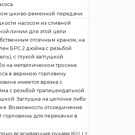
соса.
вом шкиво-ременной передачи.
дкости насосом из сливной
ной линии для этой цели
обственным отсечным краном, на
влен БРС 2 дюйма с резьбой
ль), с глухой заглушкой.
бо на металлическом тросике.
оса в верхнюю горловину
ловине имеется врезка с
ма с резьбой трапецеидальной
лушкой. Заглушка на цепочке либо
ике. Возможность отсоединение
т горловины для перекачки в
орно-всасывающие рукава КЩ, L=