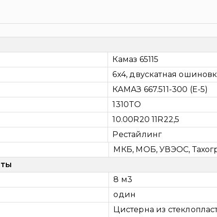
Камаз 65115
6х4, двускатная ошинов
КАМАЗ 667.511-300 (Е-5)
1310TO
10.00R20 11R22,5
Рестайлинг
МКБ, МОБ, УВЭОС, Тахогр
оты
8 м3
один
Цистерна из стеклоплас