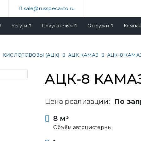
4
sale@russpecavto.ru
Услуги
Покупателям
Отгрузки
Компа
КИСЛОТОВОЗЫ (АЦК)
АЦК КАМАЗ
АЦК-8 КАМАЗ
АЦК-8 КАМАЗ
Цена реализации:
По зап
8 м³
Объём автоцистерны