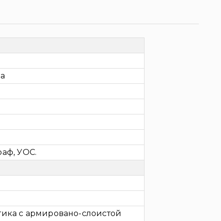
ка
аф, УОС.
тика с армировано-слоистой