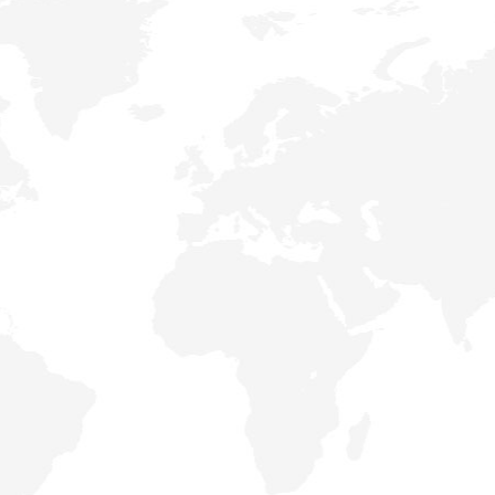
Инженеры компании
выполнят
грамотный подбор и расчёт
оборудования
под Ваши задачи.
Подберём для
Вас максимально
выгодную финансовую программу
на
покупку техники.
Быстро и
профессионально
выполним
доставку техники
в любой регион РФ
и СНГ.
Сопровождаем и
оказываем
содействие
в течение всего
гарантийного срока.