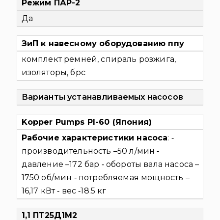
Режим ПАР-2
Да
ЗиП к навесному оборудованию ппу
комплект ремней, спираль розжига,
изоляторы, брс
Варианты устанавливаемых насосов
Kopper Pumps PI-60
(Япония)
Рабочие характеристики насоса
:
‐
производительность –50 л/мин
‐
давление –172 бар
‐ обороты вала насоса –
1750 об/мин
‐ потребляемая мощность –
16,17 кВт
‐ вес ‐18.5 кг
1,1 ПТ25Д1М2