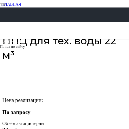
ГЛАВНАЯ
ПРИЦЕПНАЯ ТЕХНИКА
ПОЛУПРИЦЕПЫ
ПОЛУПРИЦЕПЫ-ЦИСТЕРНЫ (ППЦ) ДЛЯ ТЕХ. ВОДЫ
ППЦ ДЛЯ ТЕХ. ВОДЫ 22 М³
ППЦ для тех. воды 22
8 800 30-20-174
Поиск по сайту
м³
Цена реализации:
По запросу
Объём автоцистерны