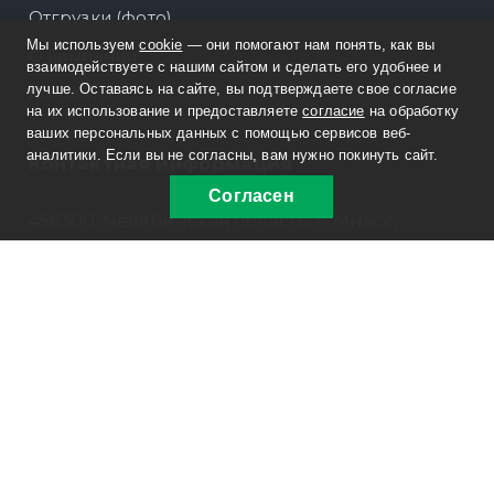
Отгрузки (фото)
Мы используем
cookie
— они помогают нам понять, как вы
О компании
взаимодействуете с нашим сайтом и сделать его удобнее и
лучше. Оставаясь на сайте, вы подтверждаете свое согласие
Контакты
на их использование и предоставляете
согласие
на обработку
ваших персональных данных с помощью сервисов веб-
аналитики. Если вы не согласны, вам нужно покинуть сайт.
Контактная информация
Согласен
456300, Челябинская область, г. Миасс,
Тургоякское шоссе, 5/17 Б
Филиал: г. Подольск, Нефтебазовский
проезд, д. 7
8 800 30-20-174
sale@russpecavto.ru