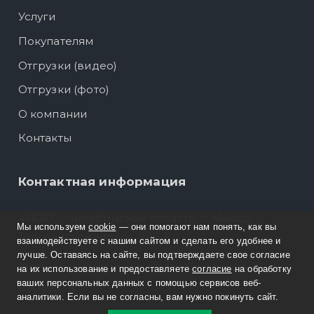
Услуги
Покупателям
Отгрузки (видео)
Отгрузки (фото)
О компании
Контакты
Контактная информация
456300, Челябинская область, г. Миасс,
Мы используем
cookie
— они помогают нам понять, как вы
Тургоякское шоссе, 5/17 Б
взаимодействуете с нашим сайтом и сделать его удобнее и
лучше. Оставаясь на сайте, вы подтверждаете свое согласие
Филиал: г. Подольск, Нефтебазовский
на их использование и предоставляете
согласие
на обработку
ваших персональных данных с помощью сервисов веб-
проезд, д. 7
аналитики. Если вы не согласны, вам нужно покинуть сайт.