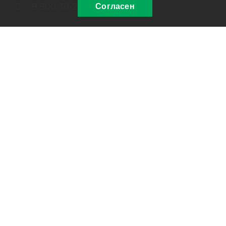
8 800 30-20-174
Согласен
sale@russpecavto.ru
Заказать звонок
© 2012-2026, ООО «РусСпецАвто»
Информация на сайте не является публичной
офертой. Изображения являются объектом прав
интеллектуальной собственности ООО
«РусСпецАвто».
Политика конфиденциальности
ОГРН 1127415002362
ИНН 7415077300