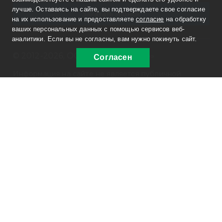
лучше. Оставаясь на сайте, вы подтверждаете свое согласие
Заказать звонок
на их использование и предоставляете
согласие
на обработку
ваших персональных данных с помощью сервисов веб-
аналитики. Если вы не согласны, вам нужно покинуть сайт.
© 2012-2026, ООО «РусСпецАвто»
Согласен
Информация на сайте не является публичной
офертой. Изображения являются объектом прав
интеллектуальной собственности ООО
«РусСпецАвто».
Политика конфиденциальности
ОГРН 1127415002362
ИНН 7415077300