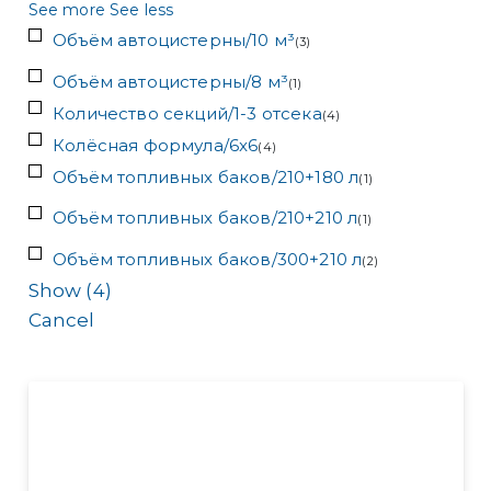
See more
See less
Объём автоцистерны/10 м³
(
3
)
Объём автоцистерны/8 м³
(
1
)
Количество секций/1-3 отсека
(
4
)
Колёсная формула/6x6
(
4
)
Объём топливных баков/210+180 л
(
1
)
Объём топливных баков/210+210 л
(
1
)
Объём топливных баков/300+210 л
(
2
)
Show
(
4
)
Cancel