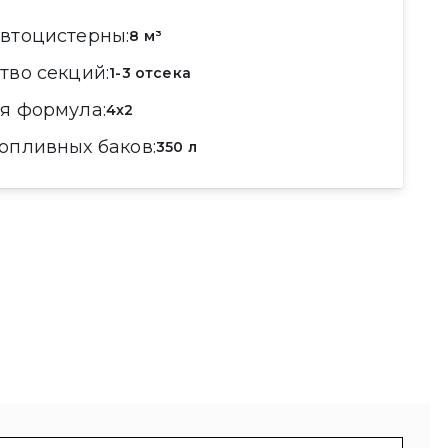
автоцистерны
8 м³
ство секций
1-3 отсека
ая формула
4x2
топливных баков
350 л