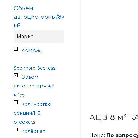
Объём
автоцистерны/8
×
м³
Марка
КАМАЗ
(
2
)
See more
See less
Объём
автоцистерны/8
м³
(
2
)
Количество
секций/1-3
АЦВ 8 м³ К
отсека
(
2
)
Колёсная
Цена:
По запрос