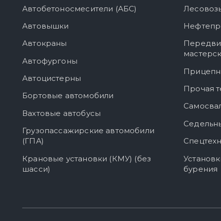
Автобетоносмесители (АБС)
Лесовоз
Автовышки
Нефтепр
Автокраны
Передви
мастерс
Автофургоны
Прицепн
Автоцистерны
Прочая т
Бортовые автомобили
Самосва
Вахтовые автобусы
Седельны
Грузопассажирские автомобили
(ГПА)
Спецтехн
Крановые установки (КМУ) (без
Установк
шасси)
бурения