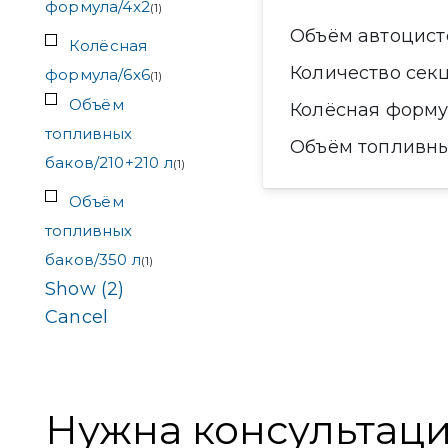
формула/4x2
(
1
)
Объём автоцис
Колёсная
Количество сек
формула/6x6
(
1
)
Объём
Колёсная форм
топливных
Объём топливн
баков/210+210 л
(
1
)
Объём
топливных
баков/350 л
(
1
)
Show
(
2
)
Cancel
Нужна консультац