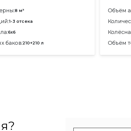
терны
Объём 
8 м³
ций
Количе
1-3 отсека
ула
Колёсн
6x6
ых баков
Объём 
210+210 л
ия?