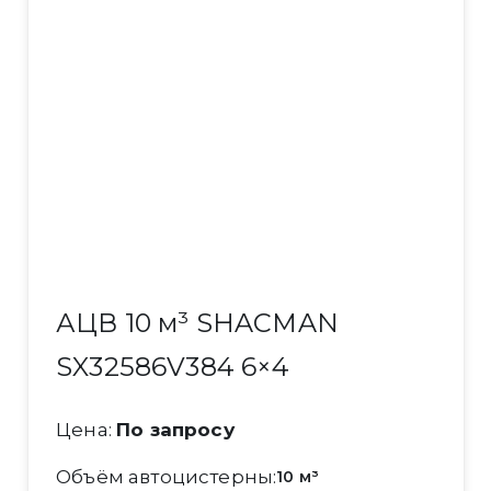
АЦВ 10 м³ SHACMAN
SX32586V384 6×4
Цена:
По запросу
Объём автоцистерны
10 м³