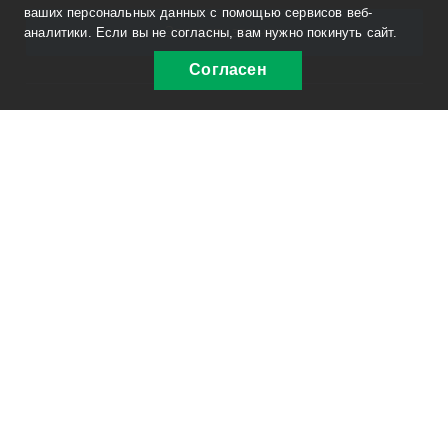
ваших персональных данных с помощью сервисов веб-
Заказать звонок
аналитики. Если вы не согласны, вам нужно покинуть сайт.
Согласен
© 2012-2026, ООО «РусСпецАвто»
Информация на сайте не является публичной
офертой. Изображения являются объектом прав
интеллектуальной собственности ООО
«РусСпецАвто».
Политика конфиденциальности
ОГРН 1127415002362
ИНН 7415077300