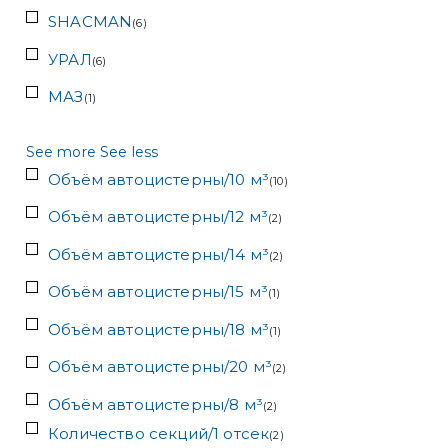
SHACMAN
(
6
)
УРАЛ
(
6
)
МАЗ
(
1
)
See more
See less
Объём автоцистерны/10 м³
(
10
)
Объём автоцистерны/12 м³
(
2
)
Объём автоцистерны/14 м³
(
2
)
Объём автоцистерны/15 м³
(
1
)
Объём автоцистерны/18 м³
(
1
)
Объём автоцистерны/20 м³
(
2
)
Объём автоцистерны/8 м³
(
2
)
Количество секций/1 отсек
(
2
)