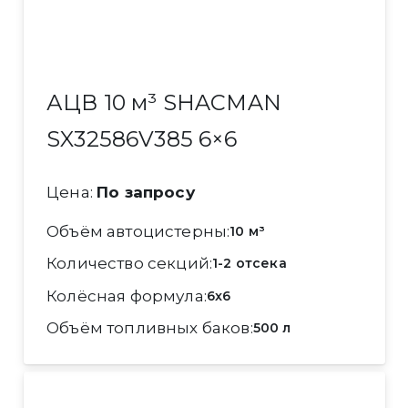
АЦВ 10 м³ SHACMAN
SX32586V385 6×6
Цена:
По запросу
Объём автоцистерны
10 м³
Количество секций
1-2 отсека
Колёсная формула
6x6
Объём топливных баков
500 л