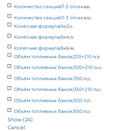
Количество секций/1-2 отсека
(
6
)
Количество секций/1-3 отсека
(
12
)
Колёсная формула/4x2
(
1
)
Колёсная формула/6x4
(
3
)
Колёсная формула/6x6
(
16
)
Объём топливных баков/210+210 л
(
3
)
Объём топливных баков/300+210 л
(
4
)
Объём топливных баков/350 л
(
2
)
Объём топливных баков/350+210 л
(
2
)
Объём топливных баков/500 л
(
7
)
Объём топливных баков/550 л
(
2
)
Show
(
24
)
Cancel