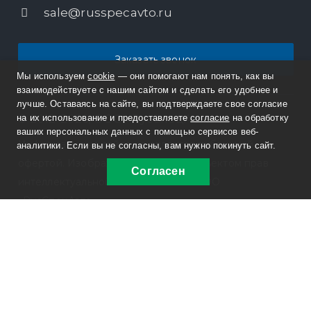
sale@russpecavto.ru
Заказать звонок
Мы используем
cookie
— они помогают нам понять, как вы
взаимодействуете с нашим сайтом и сделать его удобнее и
лучше. Оставаясь на сайте, вы подтверждаете свое согласие
© 2012-2026, ООО «РусСпецАвто»
на их использование и предоставляете
согласие
на обработку
ваших персональных данных с помощью сервисов веб-
Информация на сайте не является публичной
аналитики. Если вы не согласны, вам нужно покинуть сайт.
офертой. Изображения являются объектом прав
Согласен
интеллектуальной собственности ООО
«РусСпецАвто».
Политика конфиденциальности
ОГРН 1127415002362
ИНН 7415077300