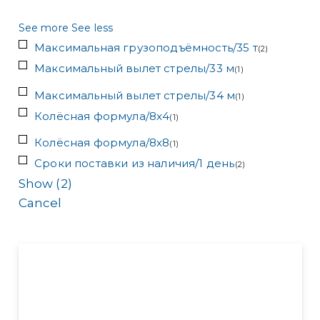
See more
See less
Максимальная грузоподъёмность/35 т
(
2
)
Максимальный вылет стрелы/33 м
(
1
)
Максимальный вылет стрелы/34 м
(
1
)
Колёсная формула/8x4
(
1
)
Колёсная формула/8x8
(
1
)
Сроки поставки из наличия/1 день
(
2
)
Show
(
2
)
Cancel