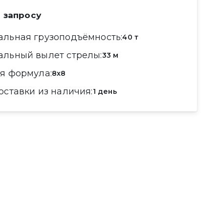
 запросу
мальная грузоподъёмность
40 т
мальный вылет стрелы
33 м
ая формула
8x8
поставки из наличия
1 день