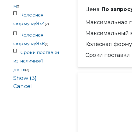
м
(
1
)
Цена:
По запрос
Колёсная
Максимальная 
формула/8x4
(
2
)
Максимальный 
Колёсная
формула/8x8
Колёсная форм
(
1
)
Сроки поставки
Сроки поставки
из наличия/1
день
(
3
)
Show
(
3
)
Cancel