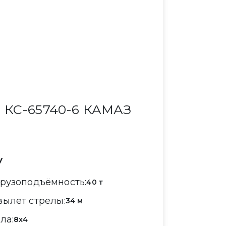
КС-65740-6 КАМАЗ
у
грузоподъёмность
40 т
вылет стрелы
34 м
ула
8x4