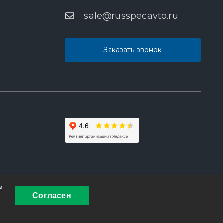
sale@russpecavto.ru
Заказать звонок
м
Согласен