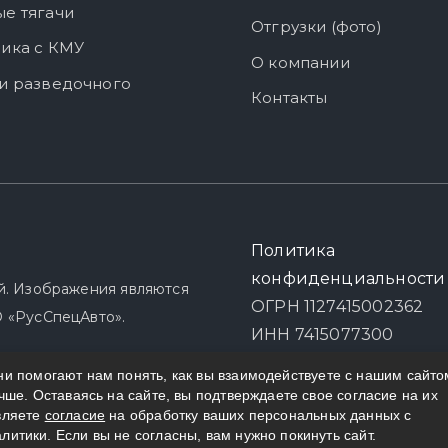
е тягачи
Отгрузки (фото)
ика с КМУ
О компании
и разведочного
Контакты
Политика
конфиденциальности
й. Изображения являются
ОГРН 1127415002362
 «РусСпецАвто».
ИНН 7415077300
и помогают нам понять, как вы взаимодействуете с нашим сайто
учше. Оставаясь на сайте, вы подтверждаете свое согласие на их
вляете
согласие
на обработку ваших персональных данных с
итики. Если вы не согласны, вам нужно покинуть сайт.