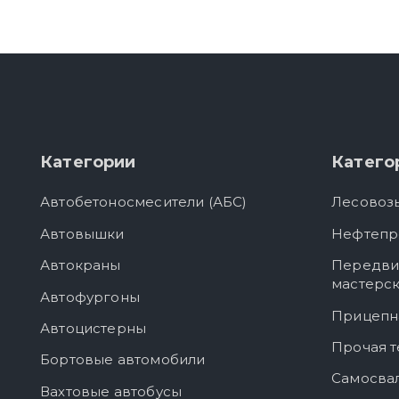
Категории
Катего
Автобетоносмесители (АБС)
Лесовоз
Автовышки
Нефтепр
Автокраны
Передви
мастерс
Автофургоны
Прицепн
Автоцистерны
Прочая т
Бортовые автомобили
Самосва
Вахтовые автобусы