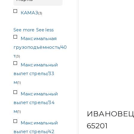
КАМАЗ
(
3
)
See more
See less
Максимальная
грузоподъёмность/40
т
(
3
)
Максимальный
вылет стрелы/33
м
(
1
)
Максимальный
вылет стрелы/34
м
ИВАНОВЕЦ 
(
1
)
Максимальный
65201
вылет стрелы/42