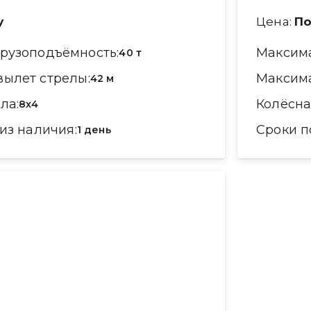
у
Цена:
По
грузоподъёмность
Макси
40 т
вылет стрелы
Макси
42 м
ула
Колёсн
8x4
 из наличия
Сроки 
1 день