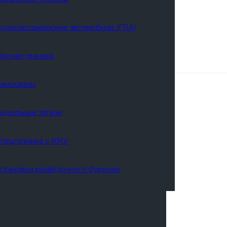
рузопассажирские автомобили (ГПА)
рочая техника
амосвалы
едельные тягачи
пецтехника с КМУ
становки разведочного бурения