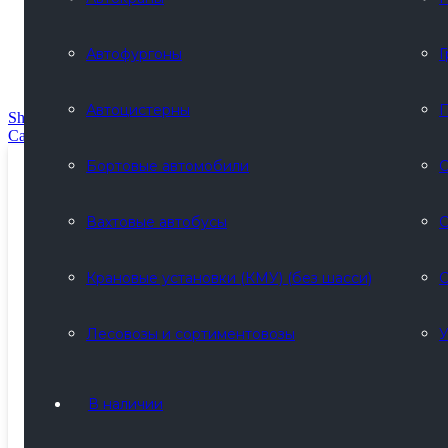
месяца
(
3
)
Гарантия на
Автофургоны
Г
оборудование/12
месяцев
(
3
)
Автоцистерны
П
Show
(
3
)
Cancel
Бортовые автомобили
С
Вахтовые автобусы
С
Крановые установки (КМУ) (без шасси)
С
Лесовозы и сортиментовозы
У
В наличии