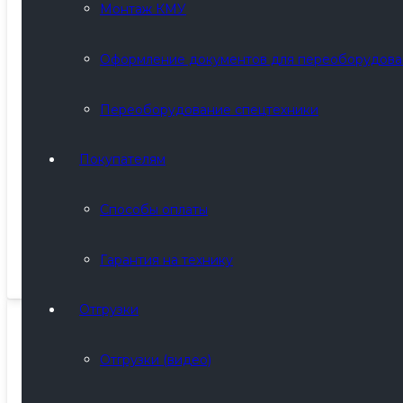
Монтаж КМУ
Оформление документов для переоборудова
Переоборудование спецтехники
АГП-30 УРАЛ 4320
Покупателям
Цена:
По запросу
Cпособы оплаты
Максимальная рабочая высота
30 м
Колёсная формула
6x6
Гарантия на шасси
24 месяца
Гарантия на технику
Гарантия на оборудование
12 месяцев
Отгрузки
Отгрузки (видео)