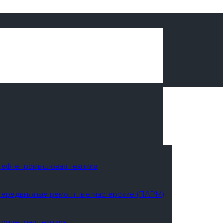
в
ефтепромысловая техника
ередвижные ремонтные мастерские (ПАРМ)
рицепная техника