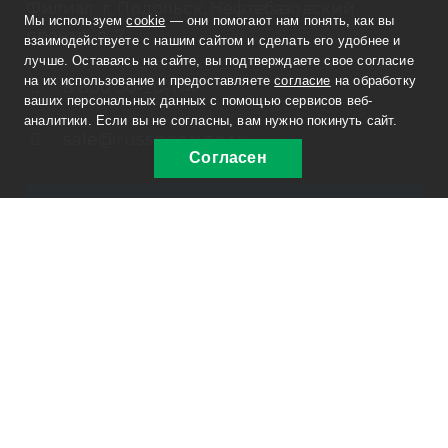
Филиал: г. Подольск, Нефтебазовский
Мы используем
cookie
— они помогают нам понять, как вы
проезд, д. 7
взаимодействуете с нашим сайтом и сделать его удобнее и
лучше. Оставаясь на сайте, вы подтверждаете свое согласие
на их использование и предоставляете
согласие
на обработку
8 800 30-20-174
ваших персональных данных с помощью сервисов веб-
аналитики. Если вы не согласны, вам нужно покинуть сайт.
sale@russpecavto.ru
Согласен
Заказать звонок
© 2012-2026, ООО «РусСпецАвто»
Информация на сайте не является публичной
офертой. Изображения являются объектом прав
интеллектуальной собственности ООО
«РусСпецАвто».