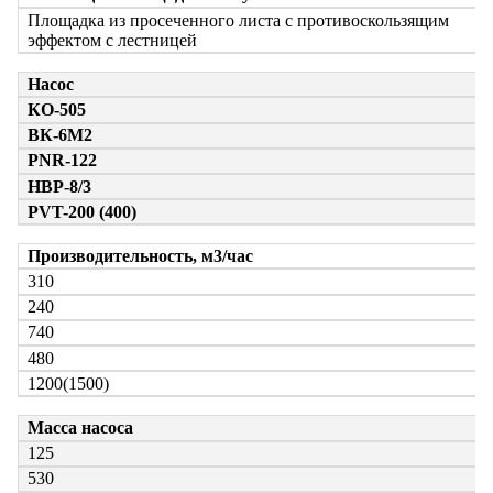
Площадка из просеченного листа с противоскользящим
эффектом с лестницей
Насос
КО-505
ВК-6М2
PNR-122
НВР-8/3
PVT-200 (400)
Производительность, м3/час
310
240
740
480
1200(1500)
Масса насоса
125
530