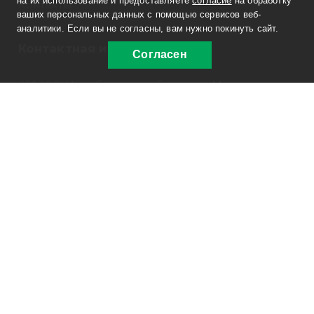
на их использование и предоставляете
согласие
на обработку
Контакты
ваших персональных данных с помощью сервисов веб-
аналитики. Если вы не согласны, вам нужно покинуть сайт.
Контактная информация
Согласен
456300, Челябинская область, г. Миасс,
Тургоякское шоссе, 5/17 Б
Филиал: г. Подольск, Нефтебазовский
проезд, д. 7
8 800 30-20-174
sale@russpecavto.ru
Заказать звонок