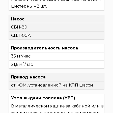
цистерны – 2 шт.
Насос
СВН-80
СЦЛ-00А
Производительность насоса
3
35
м
/час
3
21,6 м
/час
Привод насоса
от КОМ, установленной на КПП шасси
Узел выдачи топлива (УВТ)
В металлическом ящике за кабиной или в
заднем отсеке цистерны (в зависимости