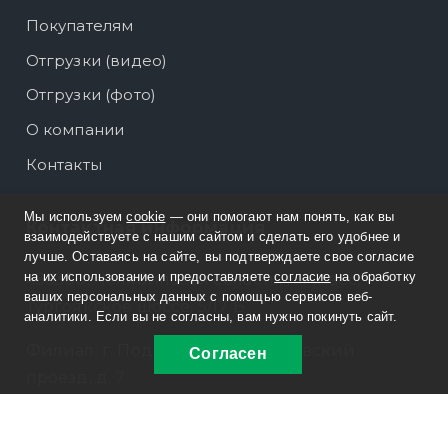
Покупателям
Отгрузки (видео)
Отгрузки (фото)
О компании
Контакты
Мы используем
cookie
— они помогают нам понять, как вы
Контактная информация
взаимодействуете с нашим сайтом и сделать его удобнее и
лучше. Оставаясь на сайте, вы подтверждаете свое согласие
на их использование и предоставляете
согласие
на обработку
456300, Челябинская область, г. Миасс,
ваших персональных данных с помощью сервисов веб-
Тургоякское шоссе, 5/17 Б
аналитики. Если вы не согласны, вам нужно покинуть сайт.
Филиал: г. Подольск, Нефтебазовский
Согласен
проезд, д. 7
8 800 30-20-174