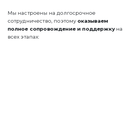
Мы настроены на долгосрочное
сотрудничество, поэтому
оказываем
полное сопровождение и поддержку
на
всех этапах:
Инженеры компании
выполнят
грамотный подбор и расчёт
оборудования
под Ваши задачи.
Подберём для
Вас максимально
выгодную финансовую программу
на
покупку техники.
Быстро и
профессионально
выполним
доставку техники
в любой регион РФ