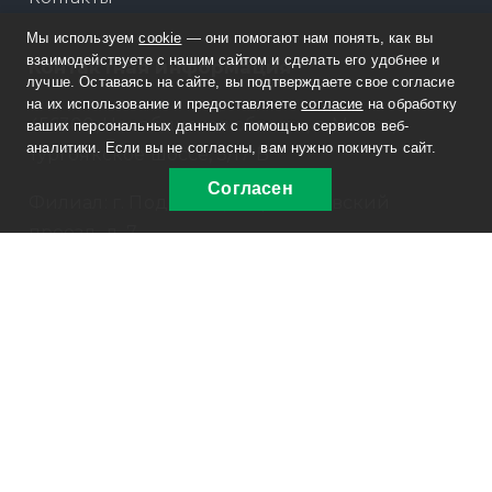
Мы используем
cookie
— они помогают нам понять, как вы
взаимодействуете с нашим сайтом и сделать его удобнее и
Контактная информация
лучше. Оставаясь на сайте, вы подтверждаете свое согласие
на их использование и предоставляете
согласие
на обработку
456300, Челябинская область, г. Миасс,
ваших персональных данных с помощью сервисов веб-
аналитики. Если вы не согласны, вам нужно покинуть сайт.
Тургоякское шоссе, 5/17 Б
Согласен
Филиал: г. Подольск, Нефтебазовский
проезд, д. 7
8 800 30-20-174
sale@russpecavto.ru
Заказать звонок