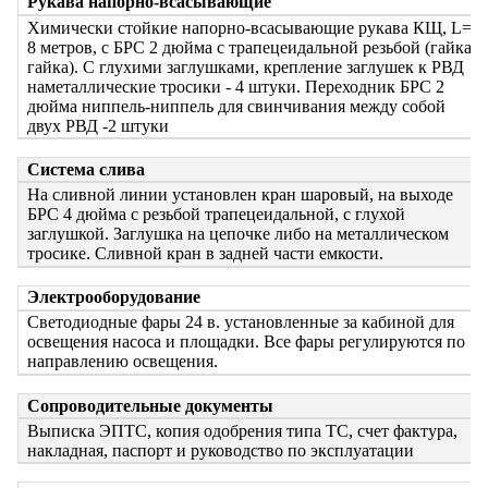
Рукава напорно-всасывающие
Химически стойкие напорно-всасывающие рукава КЩ, L=
8 метров, с БРС 2 дюйма с трапецеидальной резьбой (гайка-
гайка). С глухими заглушками, крепление заглушек к РВД
наметаллические тросики - 4 штуки. Переходник БРС 2
дюйма ниппель-ниппель для свинчивания между собой
двух РВД -2 штуки
Система слива
На сливной линии установлен кран шаровый, на выходе
БРС 4 дюйма с резьбой трапецеидальной, с глухой
заглушкой. Заглушка на цепочке либо на металлическом
тросике. Сливной кран в задней части емкости.
Электрооборудование
Светодиодные фары 24 в. установленные за кабиной для
освещения насоса и площадки. Все фары регулируются по
направлению освещения.
Сопроводительные документы
Выписка ЭПТС, копия одобрения типа ТС, счет фактура,
накладная, паспорт и руководство по эксплуатации