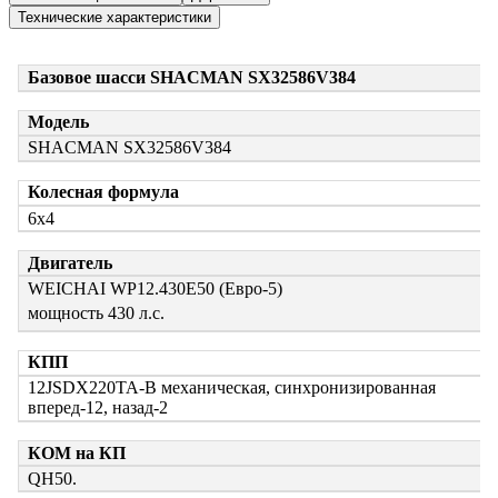
Технические характеристики
Базовое шасси SHACMAN SX32586V384
Модель
SHACMAN SX32586V384
Колесная формула
6х4
Двигатель
WEICHAI WP12.430E50 (Евро-5)
мощность 430 л.с.
КПП
12JSDX220TA-B механическая, синхронизированная
вперед-12, назад-2
КОМ на КП
QH50.