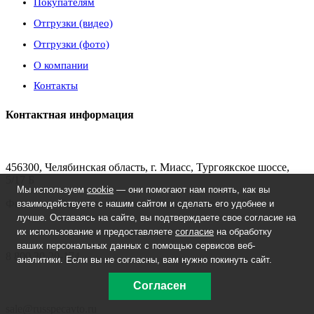
Покупателям
Отгрузки (видео)
Отгрузки (фото)
О компании
Контакты
Контактная информация
456300, Челябинская область, г. Миасс, Тургоякское шоссе,
5/17 Б
Мы используем
cookie
— они помогают нам понять, как вы
Филиал: г. Подольск, Нефтебазовский проезд, д. 7
взаимодействуете с нашим сайтом и сделать его удобнее и
лучше. Оставаясь на сайте, вы подтверждаете свое согласие на
их использование и предоставляете
согласие
на обработку
ваших персональных данных с помощью сервисов веб-
8 800 30-20-174
аналитики. Если вы не согласны, вам нужно покинуть сайт.
Согласен
sale@russpecavto.ru