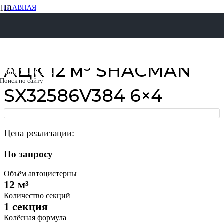
ГЛАВНАЯ
НЕФТЕПРОМЫСЛОВАЯ ТЕХНИКА
КИСЛОТОВОЗЫ (АЦК)
АЦК SHACMAN
АЦК 12 М³ SHACMAN SX32586V384 6×4
АЦК 12 м³ SHACMAN
8 800 30-20-174
Поиск по сайту
SX32586V384 6×4
Цена реализации:
По запросу
Объём автоцистерны
12 м³
Количество секций
1 секция
Колёсная формула