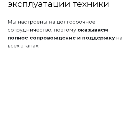
эксплуатации техники
Мы настроены на долгосрочное
сотрудничество, поэтому
оказываем
полное сопровождение и поддержку
на
всех этапах:
Инженеры компании
выполнят
грамотный подбор и расчёт
оборудования
под Ваши задачи.
Подберём для
Вас максимально
выгодную финансовую программу
на
покупку техники.
Быстро и
профессионально
выполним