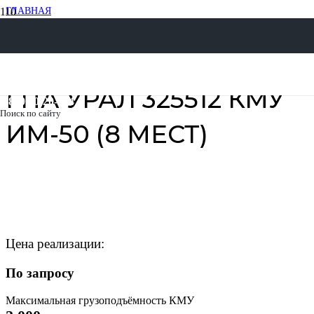
ГЛАВНАЯ
СПЕЦТЕХНИКА С КМУ
ГРУЗОПАССАЖИРСКИЕ АВТОМОБИЛИ (ГПА) С КМУ
ГПА УРАЛ С КМУ
ГПА УРАЛ 325512 КМУ ИМ-50 (8 МЕСТ)
ГПА УРАЛ 325512 КМУ
8 800 30-20-174
Поиск по сайту
ИМ-50 (8 МЕСТ)
Цена реализации:
По запросу
Максимальная грузоподъёмность КМУ