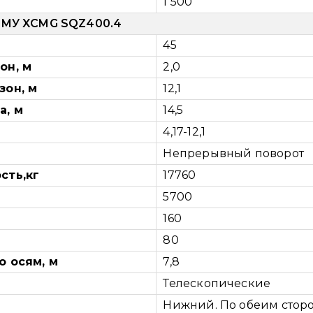
1 500
КМУ XCMG SQZ400.4
45
он, м
2,0
зон, м
12,1
а, м
14,5
4,17-12,1
Непрерывный поворот
сть,кг
17760
5700
160
80
о осям, м
7,8
Телескопические
Нижний. По обеим стор