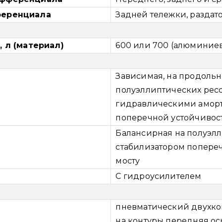
ференциала
Задней тележки, раздат
 л (материал)
600 или 700 (алюминие
Зависимая, на продоль
полуэллиптических ресс
гидравлическими аморт
поперечной устойчивос
Балансирная на полуэлл
стабилизатором попереч
мосту
С гидроусилителем
пневматический двухко
на контуры передняя ось