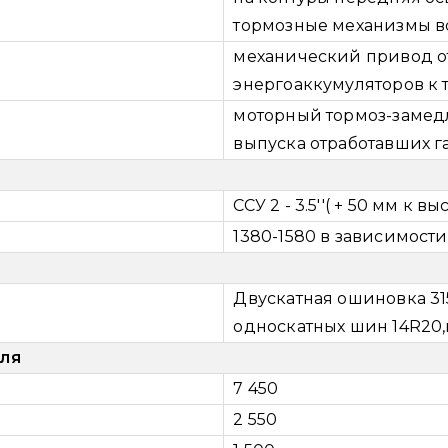
тормозные механизмы в
механический привод о
энергоаккумуляторов к
моторный тормоз-замедл
выпуска отработавших г
ССУ 2 - 3.5''( + 50 мм к в
1380-1580 в зависимост
Двускатная ошиновка 31
односкатных шин 14R20,
ля
7 450
2 550