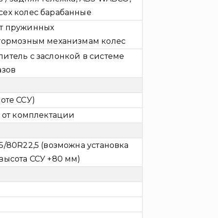
сех колес барабанные
т пружинных
 тормозным механизмам колес
итель с заслонкой в системе
азов
ысоте ССУ)
и от комплектации
5/80R22,5 (возможна установка
высота ССУ +80 мм)