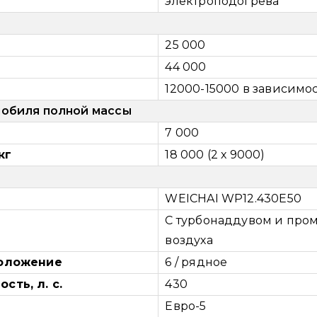
электроподогрева
25 000
44 000
12000-15000 в зависимос
мобиля полной массы
г
7 000
кг
18 000 (2 х 9000)
WEICHAI WP12.430E50
С турбонаддувом и про
воздуха
положение
6 / рядное
ть, л. с.
430
Евро-5