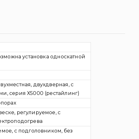
возможна установка односкатной
вухместная, двухдверная, с
и, серия Х5000 (рестайлинг)
опорах
еске, регулируемое, с
лектроподогрева
емое, с подголовником, без