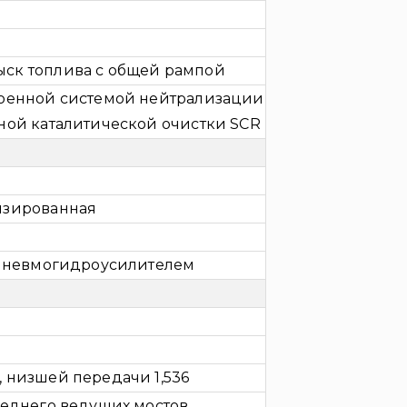
ск топлива с общей рампой
роенной системой нейтрализации
ной каталитической очистки SCR
изированная
 пневмогидроусилителем
 низшей передачи 1,536
реднего ведущих мостов