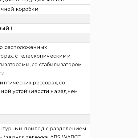
очной коробки
вый )
но расположенных
орах, с телескопическими
изаторами, со стабилизатором
ти
иптических рессорах, со
ной устойчивости на заднем
нтурный привод с разделением
 / задняя тележка, ABS WABCO,