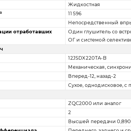
Жидкостная
³
11 596
Непосредственный впры
ации отработавших
Один глушитель со вст
ОГ и системой селектив
ач
12JSDX220TA-B
Механическая, синхрон
Вперед-12, назад-2
Сухое, однодисковое, с
ZQC2000 или аналог
2
Высшей передачи 0,890,
ифференциала
Переднего, заднего и с