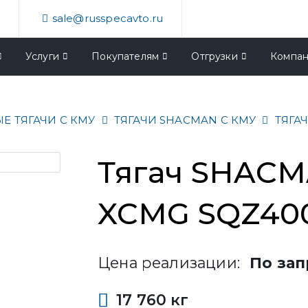
4
sale@russpecavto.ru
Услуги
Покупателям
Отгрузки
Компа
Е ТЯГАЧИ С КМУ
ТЯГАЧИ SHACMAN С КМУ
ТЯГАЧ
Тягач SHACM
XCMG SQZ40
Цена реализации:
По зап
17 760 кг