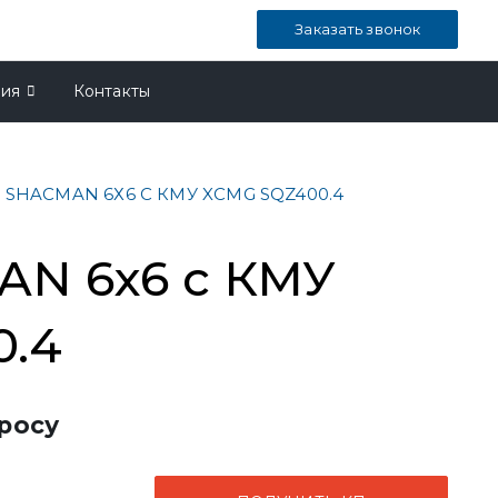
Заказать звонок
ния
Контакты
 SHACMAN 6Х6 С КМУ XCMG SQZ400.4
AN 6х6 с КМУ
0.4
росу