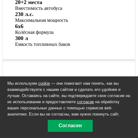
20+2 места
Вместимость автобуса
230 л.с.
Максимальная мощность
6x6
Колёсная формула
300 л
Емкость топливных баков
Мы используем
cookie
— они помогают нам понять, как вы
взаимодействуете с нашим сайтом и сделать его удобнее и
лучше. Оставаясь на сайте, вы подтверждаете свое согласие на
их использование и предоставляете
согласие
на обработку
ваших персональных данных с помощью сервисов веб-
аналитики. Если вы не согласны, вам нужно покинуть сайт.
Согласен