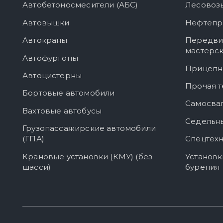
Автобетоносмесители (АБС)
Лесовоз
Автовышки
Нефтепр
Автокраны
Передви
мастерс
Автофургоны
Прицепн
Автоцистерны
Прочая т
Бортовые автомобили
Самосва
Вахтовые автобусы
Седельны
Грузопассажирские автомобили
(ГПА)
Спецтехн
Крановые установки (КМУ) (без
Установк
шасси)
бурения