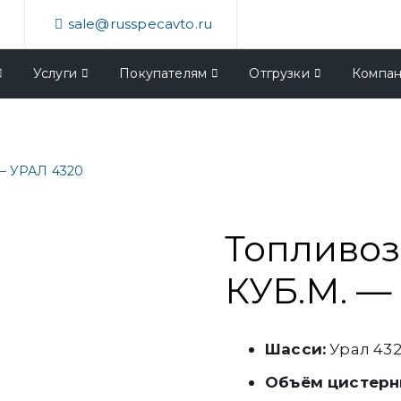
4
sale@russpecavto.ru
Услуги
Покупателям
Отгрузки
Компа
 — УРАЛ 4320
Топливоз
КУБ.М. —
Шасси:
Урал 432
Объём цистерн