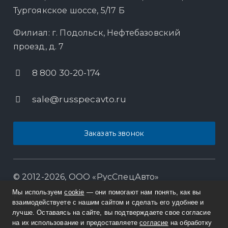
Тургоякское шоссе, 5/17 Б
Филиал: г. Подольск, Нефтебазовский
проезд, д. 7
8 800 30-20-174
sale@russpecavto.ru
Заказать звонок
© 2012-2026, ООО «РусСпецАвто»
Мы используем
cookie
— они помогают нам понять, как вы
Информация на сайте не является публичной
взаимодействуете с нашим сайтом и сделать его удобнее и
офертой. Изображения являются объектом прав
лучше. Оставаясь на сайте, вы подтверждаете свое согласие
интеллектуальной собственности ООО
на их использование и предоставляете
согласие
на обработку