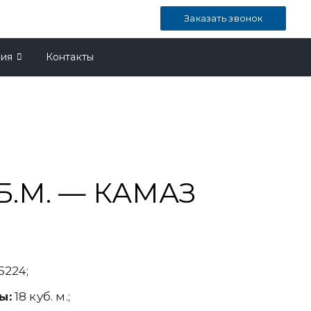
Заказать звонок
ния
Контакты
УБ.М. — КАМАЗ
224;
ы:
18 куб. м.;