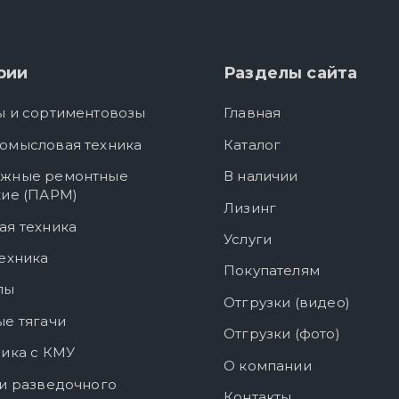
рии
Разделы сайта
ы и сортиментовозы
Главная
омысловая техника
Каталог
жные ремонтные
В наличии
кие (ПАРМ)
Лизинг
ая техника
Услуги
ехника
Покупателям
лы
Отгрузки (видео)
е тягачи
Отгрузки (фото)
ика с КМУ
О компании
и разведочного
Контакты