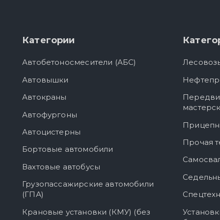
Категории
Катего
Автобетоносмесители (АБС)
Лесовоз
Автовышки
Нефтепр
Автокраны
Передви
мастерс
Автофургоны
Прицепн
Автоцистерны
Прочая т
Бортовые автомобили
Самосва
Вахтовые автобусы
Седельны
Грузопассажирские автомобили
(ГПА)
Спецтехн
Крановые установки (КМУ) (без
Установк