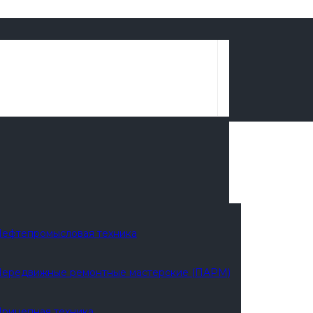
ефтепромысловая техника
ередвижные ремонтные мастерские (ПАРМ)
рицепная техника