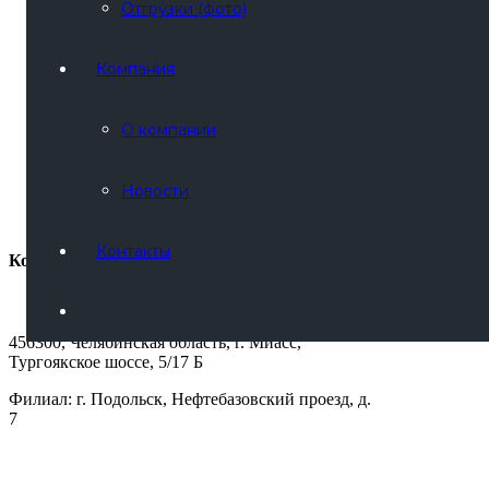
Отгрузки (фото)
Главная
Компания
Каталог
В наличии
Лизинг
О компании
Услуги
Покупателям
Отгрузки (видео)
Отгрузки (фото)
Новости
О компании
Контакты
Контакты
Контактная информация
456300, Челябинская область, г. Миасс,
Тургоякское шоссе, 5/17 Б
Филиал: г. Подольск, Нефтебазовский проезд, д.
7