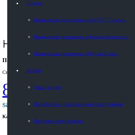
Лизинг
Лизинговые программы «АСПЕКТ Лизинг»
Лизинговая программа «Молния-Экспресс»
Нужна похожая техник
Лизинговая программа «Легкий Старт»
Получите коммерческое предложение удобным сп
Услуги
Свяжитесь и мы подготовим для Вас индивидуальное КП.
8 800 30-20-174
Наши услуги
sale@russpecavto.ru
Доработка и дооснащение спецтехники
Категории
Доставка спецтехники