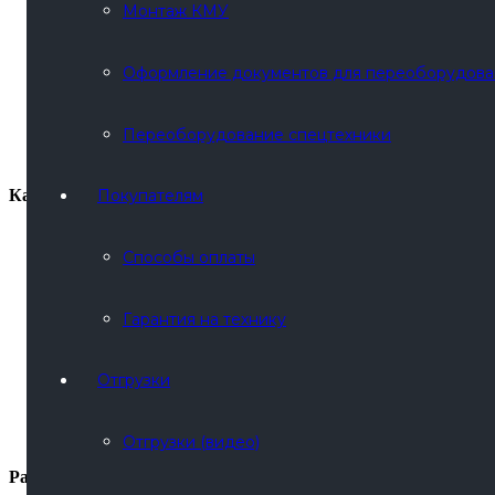
Автобетоносмесители (АБС)
Монтаж КМУ
Автовышки
Автокраны
Автофургоны
Оформление документов для переоборудова
Автоцистерны
Бортовые автомобили
Вахтовые автобусы
Переоборудование спецтехники
Грузопассажирские автомобили (ГПА)
Крановые установки (КМУ) (без шасси)
Категории
Покупателям
Cпособы оплаты
Лесовозы и сортиментовозы
Нефтепромысловая техника
Передвижные ремонтные мастерские
Гарантия на технику
(ПАРМ)
Прицепная техника
Прочая техника
Отгрузки
Самосвалы
Седельные тягачи
Спецтехника с КМУ
Установки разведочного бурения
Отгрузки (видео)
Разделы сайта