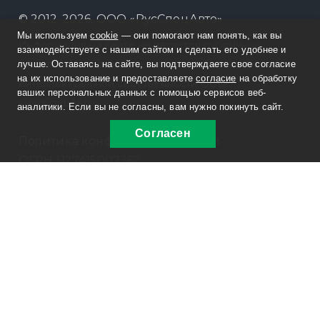
© 2012-2026, ООО «РусСпецАвто»
Мы используем
cookie
— они помогают нам понять, как вы
Информация на сайте не является публичной
взаимодействуете с нашим сайтом и сделать его удобнее и
офертой. Изображения являются объектом прав
лучше. Оставаясь на сайте, вы подтверждаете свое согласие
на их использование и предоставляете
согласие
на обработку
интеллектуальной собственности ООО
ваших персональных данных с помощью сервисов веб-
«РусСпецАвто».
аналитики. Если вы не согласны, вам нужно покинуть сайт.
Согласен
Политика конфиденциальности
ОГРН 1127415002362
ИНН 7415077300