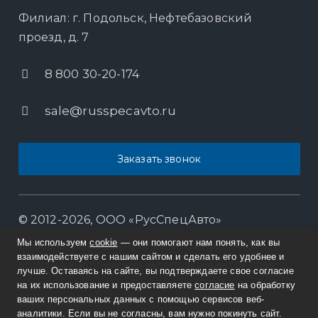
Филиал: г. Подольск, Нефтебазовский
проезд, д. 7
8 800 30-20-174
sale@russpecavto.ru
Заказать звонок
© 2012-2026, ООО «РусСпецАвто»
Мы используем
cookie
— они помогают нам понять, как вы
Информация на сайте не является публичной
взаимодействуете с нашим сайтом и сделать его удобнее и
офертой. Изображения являются объектом прав
лучше. Оставаясь на сайте, вы подтверждаете свое согласие
интеллектуальной собственности ООО
на их использование и предоставляете
согласие
на обработку
ваших персональных данных с помощью сервисов веб-
«РусСпецАвто».
аналитики. Если вы не согласны, вам нужно покинуть сайт.