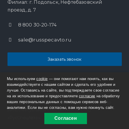
Филиал: г. Подольск, Нефтебазовский
проезд, д. 7
8 800 30-20-174
sale@russpecavto.ru
Заказать звонок
Мы используем
cookie
— они помогают нам понять, как вы
© 2012-2026, ООО «РусСпецАвто»
взаимодействуете с нашим сайтом и сделать его удобнее и
лучше. Оставаясь на сайте, вы подтверждаете свое согласие
Информация на сайте не является публичной
на их использование и предоставляете
согласие
на обработку
офертой. Изображения являются объектом прав
ваших персональных данных с помощью сервисов веб-
аналитики. Если вы не согласны, вам нужно покинуть сайт.
интеллектуальной собственности ООО
«РусСпецАвто».
Согласен