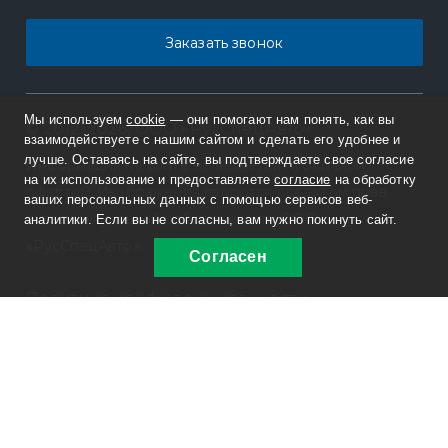
Заказать звонок
Мы используем
cookie
— они помогают нам понять, как вы
© 2012-2026, ООО «РусСпецАвто»
взаимодействуете с нашим сайтом и сделать его удобнее и
лучше. Оставаясь на сайте, вы подтверждаете свое согласие
Информация на сайте не является публичной
на их использование и предоставляете
согласие
на обработку
офертой. Изображения являются объектом прав
ваших персональных данных с помощью сервисов веб-
интеллектуальной собственности ООО
аналитики. Если вы не согласны, вам нужно покинуть сайт.
«РусСпецАвто».
Согласен
Политика конфиденциальности
ОГРН 1127415002362
ИНН 7415077300