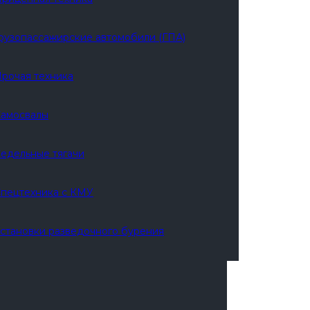
рузопассажирские автомобили (ГПА)
рочая техника
амосвалы
едельные тягачи
пецтехника с КМУ
становки разведочного бурения