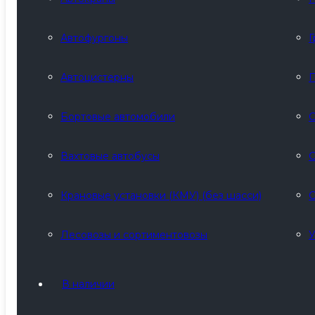
Автофургоны
Г
Автоцистерны
П
Бортовые автомобили
С
Вахтовые автобусы
С
Крановые установки (КМУ) (без шасси)
С
Лесовозы и сортиментовозы
У
В наличии