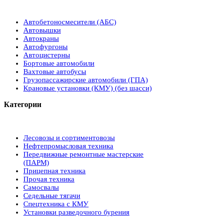
Автобетоносмесители (АБС)
Автовышки
Автокраны
Автофургоны
Автоцистерны
Бортовые автомобили
Вахтовые автобусы
Грузопассажирские автомобили (ГПА)
Крановые установки (КМУ) (без шасси)
Категории
Лесовозы и сортиментовозы
Нефтепромысловая техника
Передвижные ремонтные мастерские
(ПАРМ)
Прицепная техника
Прочая техника
Самосвалы
Седельные тягачи
Спецтехника с КМУ
Установки разведочного бурения