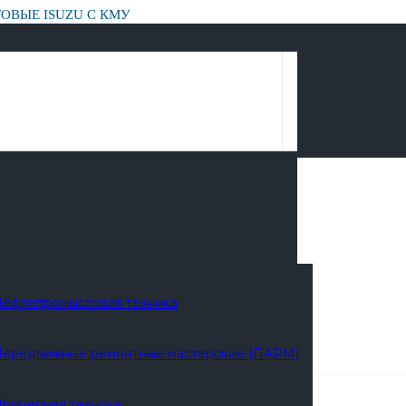
ОВЫЕ ISUZU С КМУ
У
ефтепромысловая техника
ередвижные ремонтные мастерские (ПАРМ)
рицепная техника