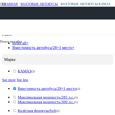
ГЛАВНАЯ
ВАХТОВЫЕ АВТОБУСЫ
ВАХТОВЫЕ АВТОБУСЫ КАМАЗ
Вахтовые автобусы КАМАЗ
Filtered (2)
Filters
8 800 30-20-174
Поиск по сайту
Reset all
×
Вместимость автобуса/28+1 место
×
Марка
КАМАЗ
(
2
)
See more
See less
Вместимость автобуса/28+1 место
(
2
)
Максимальная мощность/285 л.с.
(
1
)
Максимальная мощность/300 л.с.
(
1
)
Колёсная формула/6x6
(
2
)