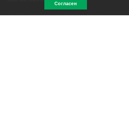
Согласен
456300, Челябинская область, г. Миасс,
Тургоякское шоссе, 5/17 Б
Филиал: г. Подольск, Нефтебазовский
проезд, д. 7
8 800 30-20-174
sale@russpecavto.ru
Заказать звонок
© 2012-2026, ООО «РусСпецАвто»
Информация на сайте не является публичной