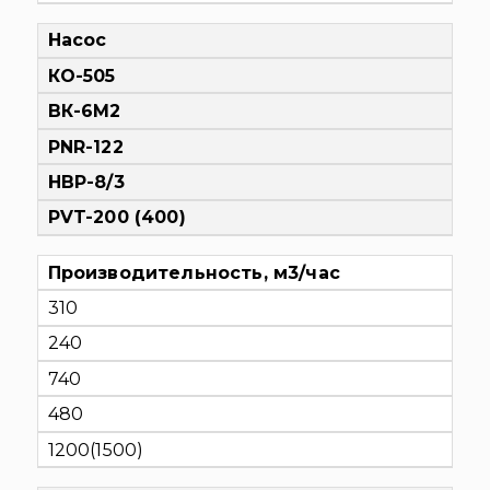
Насос
КО-505
ВК-6М2
PNR-122
НВР-8/3
PVT-200 (400)
Производительность, м3/час
310
240
740
480
1200(1500)