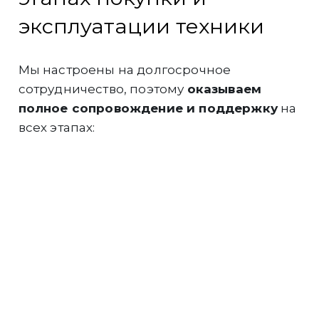
эксплуатации техники
Мы настроены на долгосрочное
сотрудничество, поэтому
оказываем
полное сопровождение и поддержку
на
всех этапах:
Инженеры компании
выполнят
грамотный подбор и расчёт
оборудования
под Ваши задачи.
Подберём для
Вас максимально
выгодную финансовую программу
на
покупку техники.
Быстро и