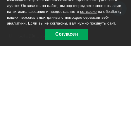
проезд, д. 7
лучше. Оставаясь на сайте, вы подтверждаете свое согласие
на их использование и предоставляете
согласие
на обработку
ваших персональных данных с помощью сервисов веб-
8 800 30-20-174
аналитики. Если вы не согласны, вам нужно покинуть сайт.
Согласен
sale@russpecavto.ru
Заказать звонок
© 2012-2026, ООО «РусСпецАвто»
Информация на сайте не является публичной
офертой. Изображения являются объектом прав
интеллектуальной собственности ООО
«РусСпецАвто».
Политика конфиденциальности