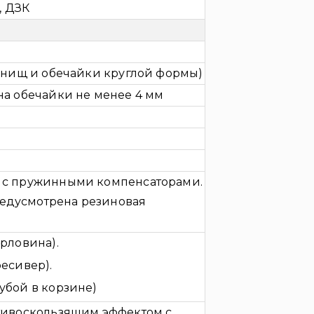
l, ДЗК
 днищ и обечайки круглой формы)
на обечайки не менее 4 мм
 с пружинными компенсаторами.
едусмотрена резиновая
рловина).
есивер).
убой в корзине)
отивоскользящим эффектом с