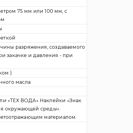
метром 75 мм или 100 мм, с
ом
ы
веткой
ичины разряжения, создаваемого
и закачке и давления - при
ком )
нного масла
и «ТЕХ ВОДА» Наклейки «Знак
для окружающей среды».
ветоотражающим материалом.