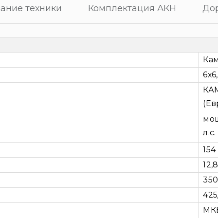
ание техники
Комплектация АКН
До
Кам
6х6
КАМ
(Ев
мо
л.с.
154
12,8
350
425
МКБ