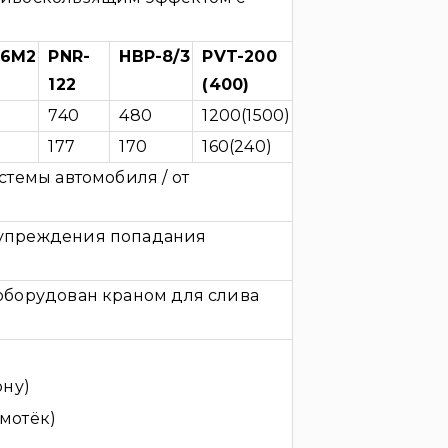
-6М2
PNR-
НВР-8/3
PVT-200
122
(400)
0
740
480
1200(1500)
0
177
170
160(240)
стемы автомобиля / от
дупреждения попадания
 оборудован краном для слива
рну)
мотёк)