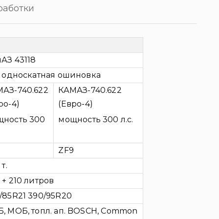
работки
АЗ 43118
, односкатная ошиновка
АЗ-740.622
КАМАЗ-740.622
ро-4)
(Евро-4)
щность 300
мощность 300 л.с.
ZF9
 т.
 + 210 литров
/85R21 390/95R20
, МОБ, топл. ап. BOSCH, Common