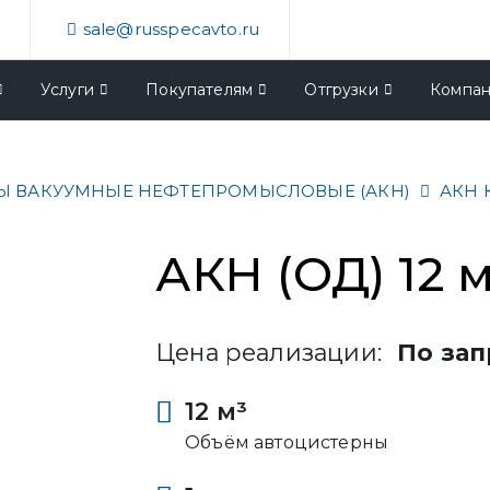
4
sale@russpecavto.ru
Услуги
Покупателям
Отгрузки
Компа
Ы ВАКУУМНЫЕ НЕФТЕПРОМЫСЛОВЫЕ (АКН)
АКН 
АКН (ОД) 12 
Цена реализации:
По зап
12 м³
Объём автоцистерны