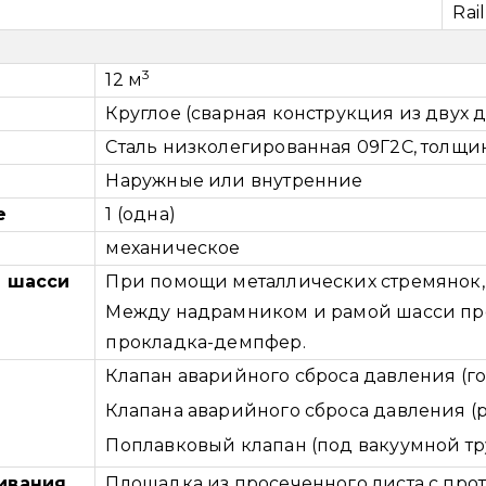
Rai
3
12 м
Круглое (сварная конструкция из двух
Сталь низколегированная 09Г2С, толщи
Наружные или внутренние
е
1 (одна)
механическое
е шасси
При помощи металлических стремянок,
Между надрамником и рамой шасси пр
прокладка-демпфер.
Клапан аварийного сброса давления (го
Клапана аварийного сброса давления (р
Поплавковый клапан (под вакуумной тр
ивания
Площадка из просеченного листа с пр