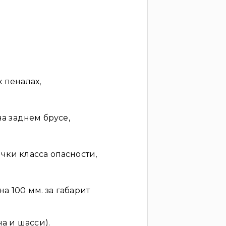
х пеналах,
а заднем брусе,
ки класса опасности,
а 100 мм. за габарит
а и шасси).