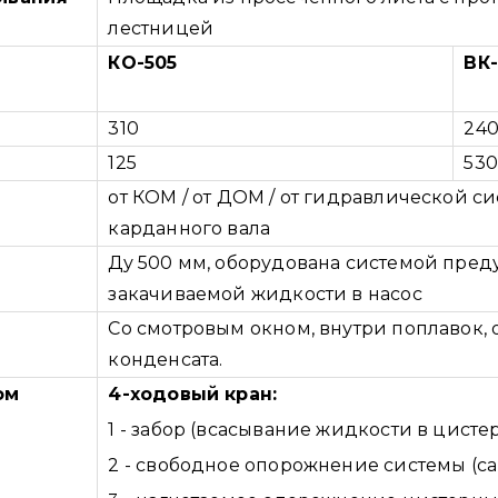
лестницей
КО-505
ВК
310
24
125
53
от КОМ / от ДОМ / от гидравлической си
карданного вала
Ду 500 мм, оборудована системой пре
закачиваемой жидкости в насос
Со смотровым окном, внутри поплавок,
конденсата.
ом
4-ходовый кран:
1 - забор (всасывание жидкости в цисте
2 - свободное опорожнение системы (са