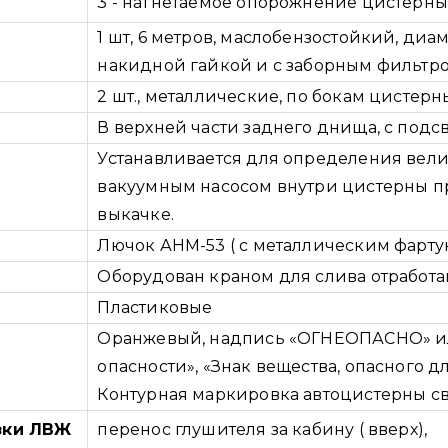
3 - нагнетаемое опорожнение цистерны
1 шт, 6 метров, маслобензостойкий, диа
накидной гайкой и с заборным фильтр
2 шт., металлические, по бокам цистерн
В верхней части заднего днища, с подс
Устанавливается для определения вел
вакуумным насосом внутри цистерны пр
выкачке.
Лючок АНМ-53 ( с металлическим фарту
Оборудован краном для слива отработа
Пластиковые
Оранжевый, надпись «ОГНЕОПАСНО» ил
опасности», «Знак вещества, опасного 
Контурная маркировка автоцистерны с
зки ЛВЖ
перенос глушителя за кабину ( вверх),