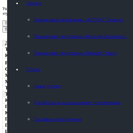
Лизинг
Укажите в письме ваш номер телефона для связи и наименование инте
эту страницу.
Лизинговые программы «АСПЕКТ Лизинг»
Технические характеристики
Технические характеристики
Лизинговая программа «Молния-Экспресс»
Двигатель ЯМЗ-6565
Тип двигателя
Лизинговая программа «Легкий Старт»
Количество и расположение цилиндров
3
Рабочий объём цилиндров, см
Степень сжатия
Услуги
Максимальная мощность, кВт
Максимальный крутящий момент, Н*м
Наши услуги
Топливо
Технические характеристики бортового автомобиля Урал 
Колесная формула
Доработка и дооснащение спецтехники
Грузоподъемность, тонн
Коробка передач
Предпусковой подогреватель
Доставка спецтехники
Привод тормозной системы
Шины