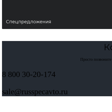
Спецпредложения
К
Просто позвоните
8 800 30-20-174
sale@russpecavto.ru