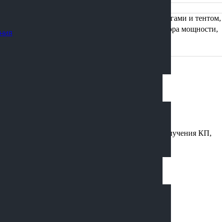
4500
· Металлическая платформа с дугами и тентом,
· Коробка дополнительного отбора мощности,
ния
· Деражатеоль запасного колеса,
· Тахограф.
решение
остью оответствующей Вашим требованиям.
обственного производства. Для отправки ТЗ и получения КП,