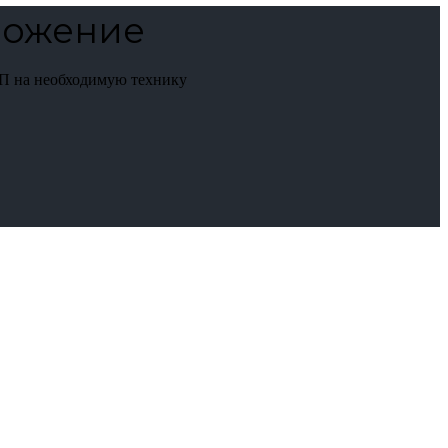
ложение
П на необходимую технику