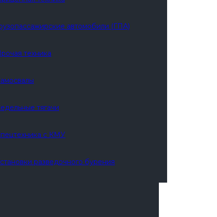
рузопассажирские автомобили (ГПА)
рочая техника
амосвалы
едельные тягачи
пецтехника с КМУ
становки разведочного бурения