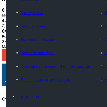
6 т
Автофургоны
Г
Масса перевозимого груза
4,5 м
Длина грузовой платформы
Автоцистерны
П
6x6
Колёсная формула
Бортовые автомобили
С
230 л.с.
Максимальная мощность
Вахтовые автобусы
С
ПОЛУЧИТЬ КП
Крановые установки (КМУ) (без шасси)
С
КУПИТЬ В ЛИЗИНГ
Лесовозы и сортиментовозы
У
Лизинговый калькулятор
Сохранить в PDF
В наличии
Отправьте запрос на email:
sale@russpecavto.ru