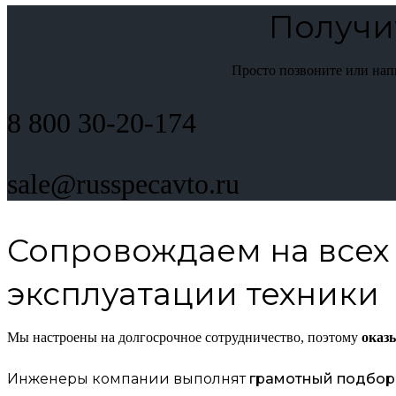
Получи
Просто позвоните или на
8 800 30-20-174
sale@russpecavto.ru
Сопровождаем на всех 
эксплуатации техники
Мы настроены на долгосрочное сотрудничество, поэтому
оказ
Инженеры компании выполнят
грамотный подбор