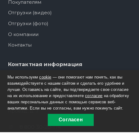
Покупателям
Отгрузки (видео)
Отгрузки (фото)
О компании
Контакты
Контактная информация
Мы используем
cookie
— они помогают нам понять, как вы
456300, Челябинская область, г. Миасс,
взаимодействуете с нашим сайтом и сделать его удобнее и
Тургоякское шоссе, 5/17 Б
лучше. Оставаясь на сайте, вы подтверждаете свое согласие
на их использование и предоставляете
согласие
на обработку
ваших персональных данных с помощью сервисов веб-
Филиал: г. Подольск, Нефтебазовский
аналитики. Если вы не согласны, вам нужно покинуть сайт.
проезд, д. 7
Согласен
8 800 30-20-174