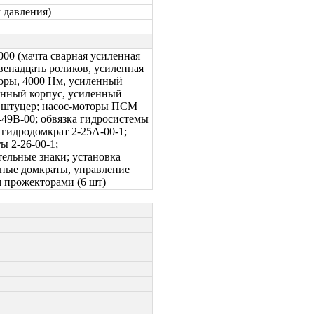
 давления)
000 (мачта сварная усиленная
венадцать роликов, усиленная
торы, 4000 Нм, усиленный
ленный корпус, усиленный
и штуцер; насос-моторы ПСМ
2-49В-00; обвязка гидросистемы
; гидродомкрат 2-25А-00-1;
ы 2-26-00-1;
тельные знаки; установка
рные домкраты, управление
 прожекторами (6 шт)