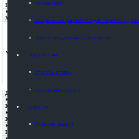
Монтаж КМУ
Шины
Комплектация
ХАРАКТЕРИСТИКИ УРБ 2Д3
Оформление документов для переоборудова
Переоборудование спецтехники
Установка разведочного бурения УРБ-2Д3
Покупателям
Cпособы оплаты
Гарантия на технику
Дополнительное оборудования
Компрессор АК - 9/10 + ускоряющий редуктор
Компрессор ЗИФ-ПВ 10/1,0 с ДВС ММЗ Д 245
Отгрузки
Компрессор КВ 10/8 с ДВС ММЗ Д 245
Компрессор КВ 12/12 с ДВС ЯМЗ 236
Отгрузки (видео)
Насос НБ-4
Насос НБ-32
Насос НБ-50