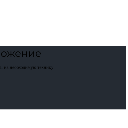
ложение
П на необходимую технику