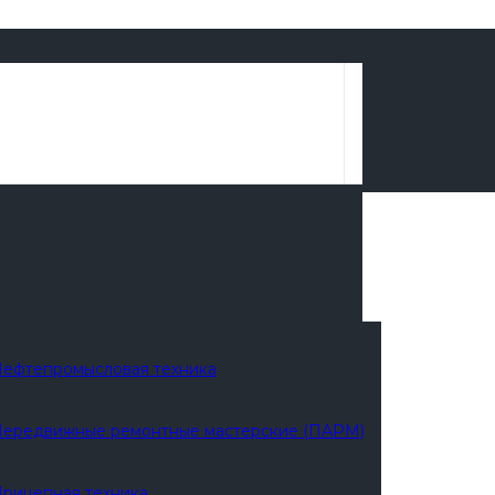
ефтепромысловая техника
ередвижные ремонтные мастерские (ПАРМ)
рицепная техника