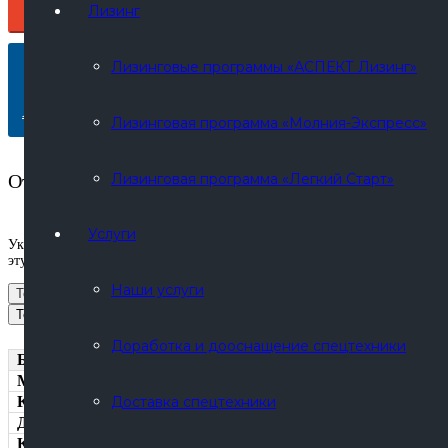
ПОЛУЧИТЬ КП
Лизинг
Лизинговые программы «АСПЕКТ Лизинг»
КУПИТЬ В ЛИЗИНГ
Лизинговый калькулятор
Лизинговая программа «Молния-Экспресс»
Сохранить в PDF
Отправьте запрос на email:
sale@russpecavto.ru
Лизинговая программа «Легкий Старт»
Услуги
Укажите в письме ваш номер телефона для связи и наименование инте
эту страницу.
Наши услуги
Технические характеристики
Описание
Технические характеристики
Доработка и дооснащение спецтехники
Базовое шасси Урал 5557
Модель
Колесная формула
Доставка спецтехники
Двигатель
КПП