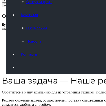
Отгрузки (фото)
Описание
Компания
Описание
Буровая установка УРБ-2Д3
предназначена для бурения скважин разл
О компании
глубин, включая работы в твёрдых породах и в тяжёлых природно-кли
Водозаборные скважины для подачи промышленной и питьевой 
Геофизические и структурно-поисковые скважины на нефть и газ
Новости
Разведка месторождений твёрдых полезных ископаемых и строит
Инженерно-геологические изыскания;
Работы в рамках гражданского и промышленного строительства;
Контакты
Скважины под взрыв с возможностью наклонного бурения;
Бурение скважин на подземные воды в процессе геологоразведк
Ваша задача — Наше 
Обратитесь в нашу компанию для изготовления техники, полн
Решаем сложные задачи, осуществляем поставку спецтехники с
свяжитесь удобным способом.