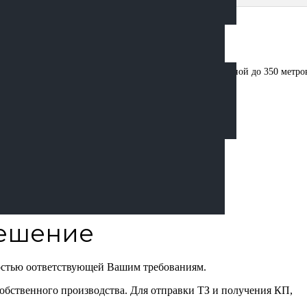
ичных типов с начальным диаметром до 450 мм и глубиной до 350 метров
матических условиях. Области применения УРБ-2Д3
воды;
;
ельных материалов;
и и водоснабжения.
решение
остью оответствующей Вашим требованиям.
обственного производства. Для отправки ТЗ и получения КП,