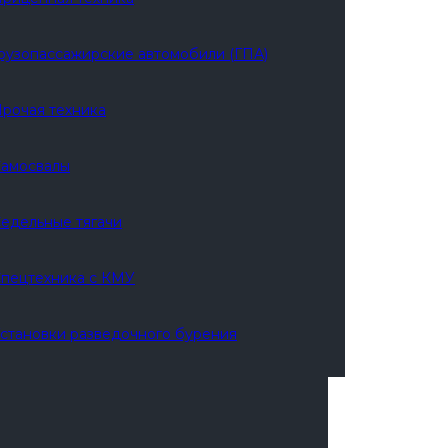
АЛ 4320
рузопассажирские автомобили (ГПА)
рочая техника
амосвалы
едельные тягачи
пецтехника с КМУ
становки разведочного бурения