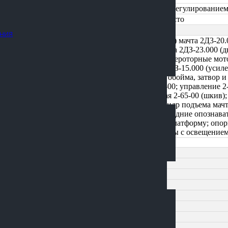
425/85 R21 (пневматические, с регулированием
ДОМ, ДЗК, АБС, 1 спальное место
ния
платформа (усиленная, швеллер) мачта 2Д3-20.
фермовой конструкции); каретка 2ДЗ-23.000 (д
рама каретки); вращатель 2Д3 (героторные мо
шпиндельный вал), элеватор 2ДЗ-15.000 (уси
шпиндельный вал, усиленная обойма, затвор 
310.4.112; опора мачты 2-27А-00; управление 
2-45Г-000; коробка раздаточная 2-65-00 (шкив)
талевая система 2-34-00; цилиндр подъема мачт
электрооборудование 2-48-00; задние опознава
боковых светоотражателей на платформу; опо
кранами; ограждение платформы с освещением