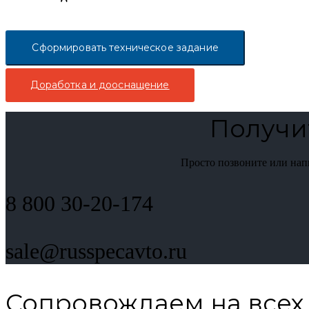
Сформировать техническое задание
Доработка и дооснащение
Получи
Просто позвоните или на
8 800 30-20-174
sale@russpecavto.ru
Сопровождаем на всех 