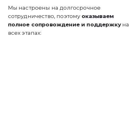
Мы настроены на долгосрочное
сотрудничество, поэтому
оказываем
полное сопровождение и поддержку
на
всех этапах:
Инженеры компании
выполнят
грамотный подбор и расчёт
оборудования
под Ваши задачи.
Подберём для
Вас максимально
выгодную финансовую программу
на
покупку техники.
Быстро и
профессионально
выполним
доставку техники
в любой регион РФ
и СНГ.