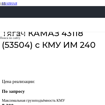
ГЛАВНАЯ
СПЕЦТЕХНИКА С КМУ
СЕДЕЛЬНЫЕ ТЯГАЧИ С КМУ
ТЯГАЧИ КАМАЗ С КМУ
ТЯГАЧ КАМАЗ 43118 (53504) С КМУ ИМ 240
Тягач КАМАЗ 43118
8 800 30-20-174
Поиск по сайту
(53504) с КМУ ИМ 240
Цена реализации:
По запросу
Максимальная грузоподъёмность КМУ