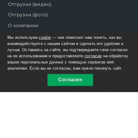
Отгрузки (видео)
Отгрузки (фото)
О компании
Контакты
Мы используем
cookie
— они помогают нам понять, как вы
взаимодействуете с нашим сайтом и сделать его удобнее и
лучше. Оставаясь на сайте, вы подтверждаете свое согласие
Контактная информация
на их использование и предоставляете
согласие
на обработку
ваших персональных данных с помощью сервисов веб-
аналитики. Если вы не согласны, вам нужно покинуть сайт.
456300, Челябинская область, г. Миасс,
Тургоякское шоссе, 5/17 Б
Согласен
Филиал: г. Подольск, Нефтебазовский
проезд, д. 7
8 800 30-20-174
sale@russpecavto.ru