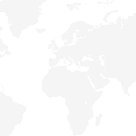
Инженеры компании
выполнят
грамотный подбор и расчёт
оборудования
под Ваши задачи.
Подберём для
Вас максимально
выгодную финансовую программу
на
покупку техники.
Быстро и
профессионально
выполним
доставку техники
в любой регион РФ
и СНГ.
Сопровождаем и
оказываем
содействие
в течение всего
гарантийного срока.