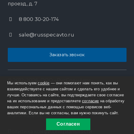
проезд, д. 7
8 800 30-20-174
sale@russpecavto.ru
Заказать звонок
© 2012-2026, ООО «РусСпецАвто»
Мы используем
cookie
— они помогают нам понять, как вы
взаимодействуете с нашим сайтом и сделать его удобнее и
Информация на сайте не является публичной
лучше. Оставаясь на сайте, вы подтверждаете свое согласие
офертой. Изображения являются объектом прав
на их использование и предоставляете
согласие
на обработку
ваших персональных данных с помощью сервисов веб-
интеллектуальной собственности ООО
аналитики. Если вы не согласны, вам нужно покинуть сайт.
«РусСпецАвто».
Согласен
Политика конфиденциальности