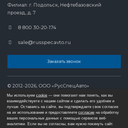
Филиал: г. Подольск, Нефтебазовский
проезд, д. 7
8 800 30-20-174
sale@russpecavto.ru
Заказать звонок
© 2012-2026, ООО «РусСпецАвто»
Мы используем
cookie
— они помогают нам понять, как вы
Информация на сайте не является публичной
взаимодействуете с нашим сайтом и сделать его удобнее и
офертой. Изображения являются объектом прав
лучше. Оставаясь на сайте, вы подтверждаете свое согласие
интеллектуальной собственности ООО
на их использование и предоставляете
согласие
на обработку
ваших персональных данных с помощью сервисов веб-
«РусСпецАвто».
аналитики. Если вы не согласны, вам нужно покинуть сайт.