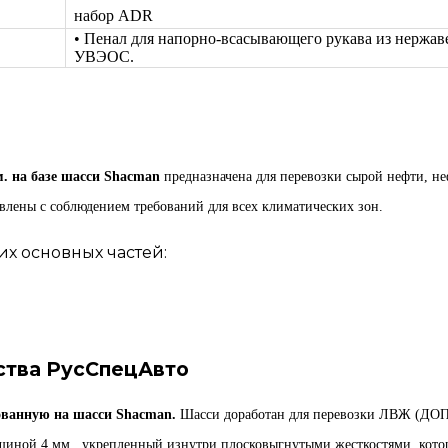
набор ADR
• Пенал для напорно-всасывающего рукава из нержа
УВЭОС.
. на базе шасси Shacman
предназначена для перевозки сырой нефти, не
влены с соблюдением требований для всех климатических зон.
их основных частей:
ства РусСпецАвто
ованную на шасси Shacman.
Шасси доработан для перевозки ЛВЖ (ДО
щиной 4 мм., укрепленный изнутри плосковыгнутыми жесткостями, кото