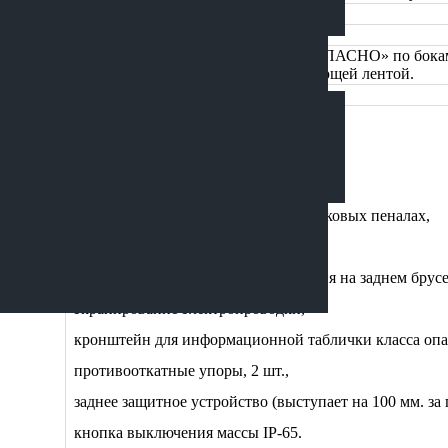
Имеется
Пластиковые
Оранжевый цвет, надписи «ОГНЕОПАСНО» по бокам 
контурная маркировка светоотражающей лентой.
Сертификат о калибровке
защита топливных баков с 4-х сторон ,
проблесковый маяк оранжевого цвета,
ящик для песка,
огнетушитель - 2 шт. ОП-6, в пластиковых пеналах,
барабан заземления,
цепь снятия статического напряжения на заднем брусе
экранирование электропроводки,
кронштейн для информационной таблички класса опа
противооткатные упоры, 2 шт.,
заднее защитное устройство (выступает на 100 мм. за
кнопка выключения массы IP-65.