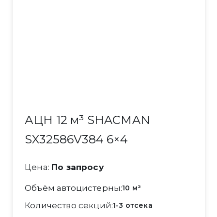
АЦН 12 м³ SHACMAN
SX32586V384 6×4
Цена:
По запросу
Объём автоцистерны
10 м³
Количество секций
1-3 отсека