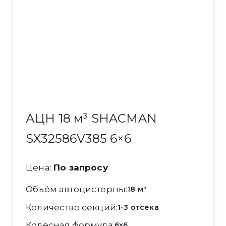
АЦН 18 м³ SHACMAN
SX32586V385 6×6
Цена:
По запросу
Объём автоцистерны
18 м³
Количество секций
1-3 отсека
Колёсная формула
6x6