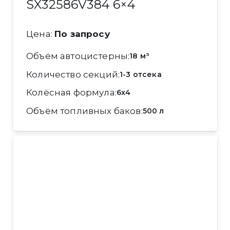
SX32586V384 6×4
Цена:
По запросу
Объём автоцистерны
18 м³
Количество секций
1-3 отсека
Колёсная формула
6x4
Объём топливных баков
500 л