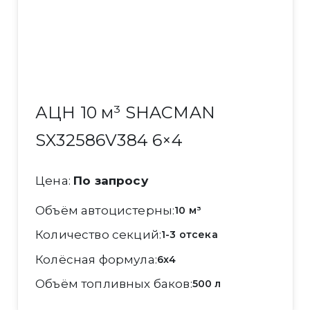
АЦН 10 м³ SHACMAN
SX32586V384 6×4
Цена:
По запросу
Объём автоцистерны
10 м³
Количество секций
1-3 отсека
Колёсная формула
6x4
Объём топливных баков
500 л