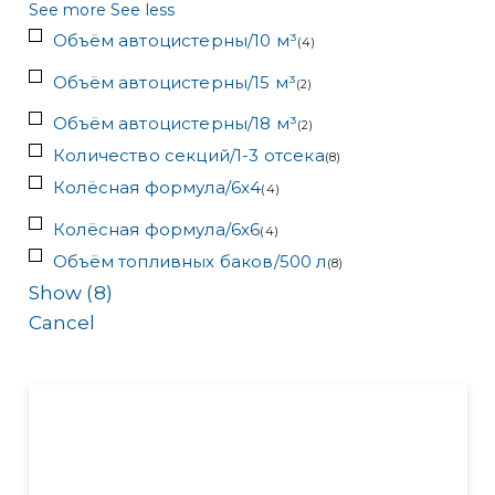
See more
See less
Объём автоцистерны/10 м³
(
4
)
Объём автоцистерны/15 м³
(
2
)
Объём автоцистерны/18 м³
(
2
)
Количество секций/1-3 отсека
(
8
)
Колёсная формула/6x4
(
4
)
Колёсная формула/6x6
(
4
)
Объём топливных баков/500 л
(
8
)
Show
(
8
)
Cancel