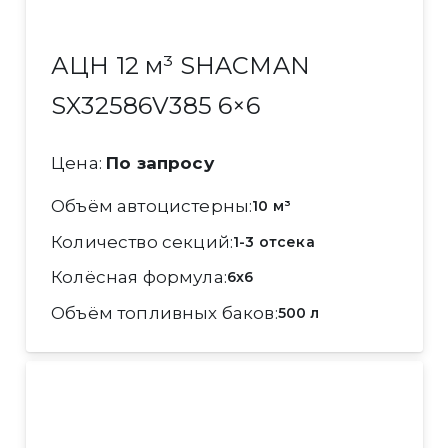
АЦН 12 м³ SHACMAN
SX32586V385 6×6
Цена:
По запросу
Объём автоцистерны
10 м³
Количество секций
1-3 отсека
Колёсная формула
6x6
Объём топливных баков
500 л