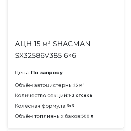
АЦН 15 м³ SHACMAN
SX32586V385 6×6
Цена:
По запросу
Объём автоцистерны
15 м³
Количество секций
1-3 отсека
Колёсная формула
6x6
Объём топливных баков
500 л